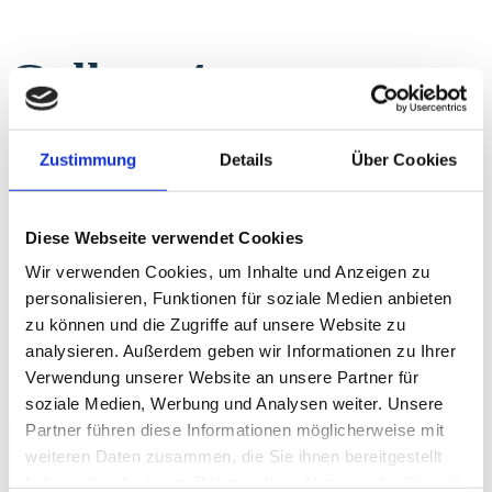
Gallery 4
Home
Zustimmung
Details
Über Cookies
Gallery
Gallery 4
Diese Webseite verwendet Cookies
25
Nov.
2016
Wir verwenden Cookies, um Inhalte und Anzeigen zu
Gallery 4
personalisieren, Funktionen für soziale Medien anbieten
zu können und die Zugriffe auf unsere Website zu
By samet.polat
analysieren. Außerdem geben wir Informationen zu Ihrer
Verwendung unserer Website an unsere Partner für
soziale Medien, Werbung und Analysen weiter. Unsere
Share to
Partner führen diese Informationen möglicherweise mit
weiteren Daten zusammen, die Sie ihnen bereitgestellt
haben oder die sie im Rahmen Ihrer Nutzung der Dienste